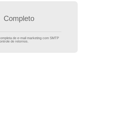
Completo
completa de e-mail marketing com SMTP
ontrole de retornos.